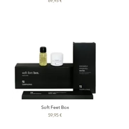
Prix
69,95 €
Soft Feet Box
Prix
59,95 €