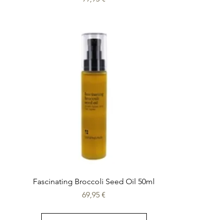
Fascinating Broccoli Seed Oil 50ml
Prix
69,95 €