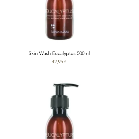
Skin Wash Eucalyptus 500ml
Prix
42,95 €