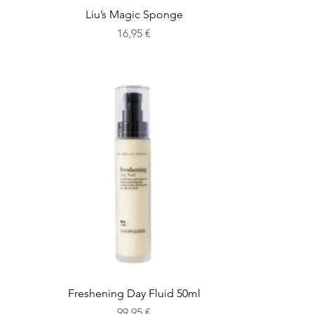
Liu’s Magic Sponge
Prix
16,95 €
Freshening Day Fluid 50ml
Prix
99,95 €