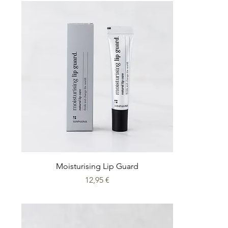
Moisturising Lip Guard
Prix
12,95 €