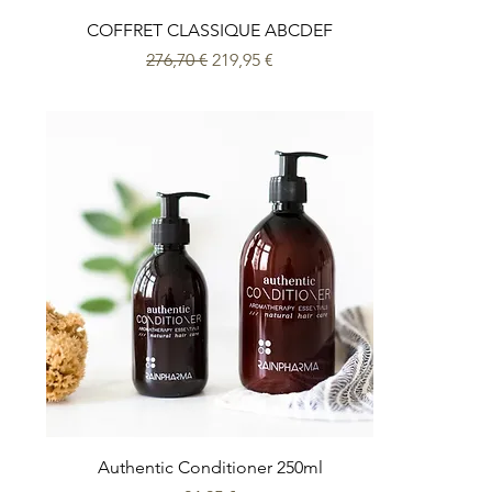
COFFRET CLASSIQUE ABCDEF
Prix original
Prix promotionnel
276,70 €
219,95 €
Authentic Conditioner 250ml