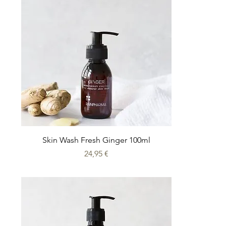
Skin Wash Fresh Ginger 100ml
Prix
24,95 €