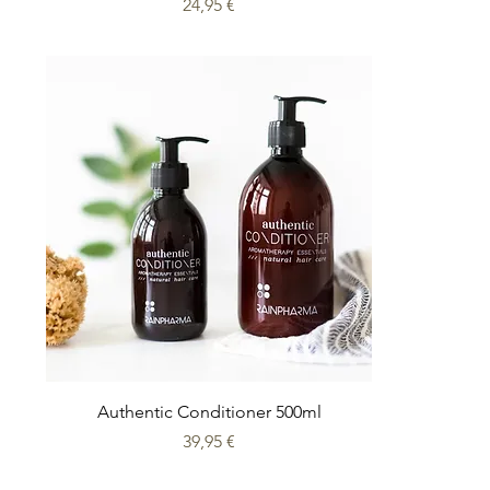
Prix
24,95 €
Authentic Conditioner 500ml
Prix
39,95 €