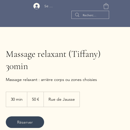
Se connecter
Massage relaxant (Tiffany)
30min
Massage relaxant : arrière corps ou zones choisies
50
euros
30 min
3
50 €
Rue de Jausse
0
m
i
n
Réserver