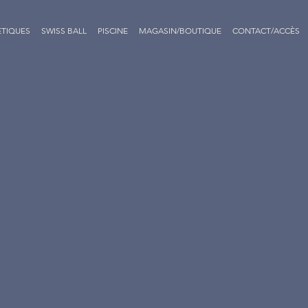
ÉTIQUES
SWISS BALL
PISCINE
MAGASIN/BOUTIQUE
CONTACT/ACCÈS