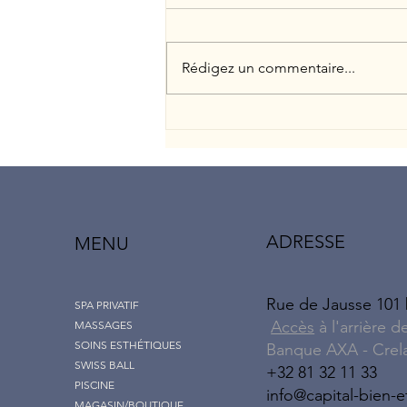
plus de soins
Rédigez un commentaire...
ADRESSE
MENU
Rue de Jausse 101
SPA PRIVATIF
Accès
à l'arrière d
MASSAGES
SOINS ESTHÉTIQUES
Banque AXA - Crel
SWISS BALL
+32 81 32 11 33
PISCINE
info@capital-bien-e
MAGASIN/BOUTIQUE