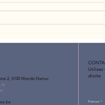
Concours Smile
Elisa 
CONTA
Utilisez
droite
 bte 2, 5100 Wierde-Namur
e la
an
Prénom
*
tre.be