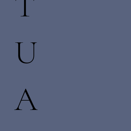
T
U
A