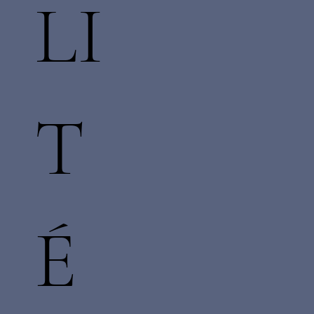
LI
T
É