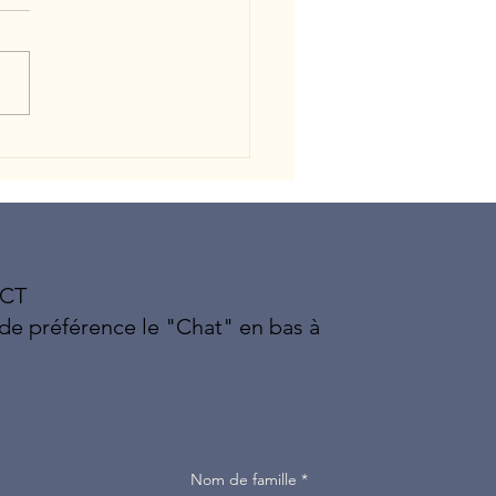
lors d'un Spa Privatif
CT
 de préférence le "Chat" en bas à
Nom de famille
*