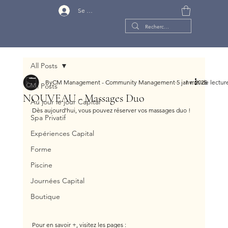
Se connecter
All Posts
ByCM Management - Community Management
5 janv. 2025
1 min de lectur
All Posts
NOUVEAU - Massages Duo
Au jour le jour Capital
Dès aujourd'hui, vous pouvez réserver vos massages duo !
Spa Privatif
Expériences Capital
Forme
Piscine
Journées Capital
Boutique
Pour en savoir +, visitez les pages :