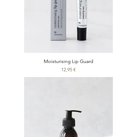
Moisturising Lip Guard
Prix
12,95 €