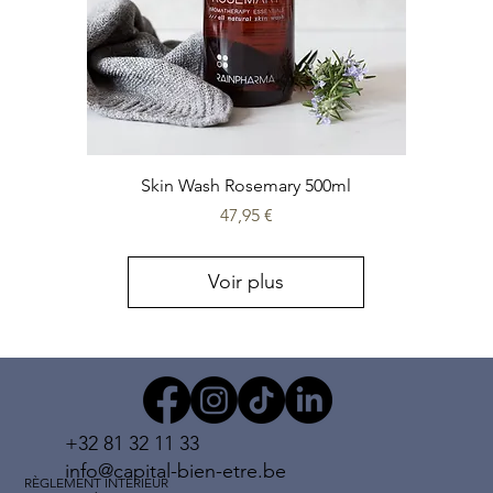
Skin Wash Rosemary 500ml
Prix
47,95 €
Voir plus
+32 81 32 11 33
info@capital-bien-etre.be
RÈGLEMENT INTÉRIEUR