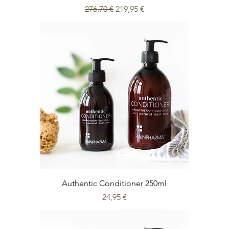
Prix original
Prix promotionnel
276,70 €
219,95 €
Authentic Conditioner 250ml
Prix
24,95 €