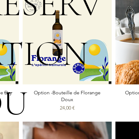
ÉSERV
ATION
DU
Aperçu rapide
ge Dry
Option -Bouteille de Florange
Option
Doux
Prix
24,00 €