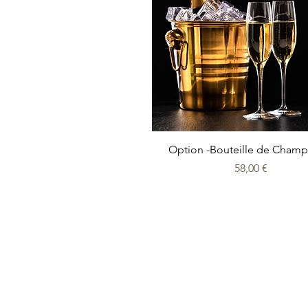
Aperçu rapide
Option -Bouteille de Cham
Prix
58,00 €