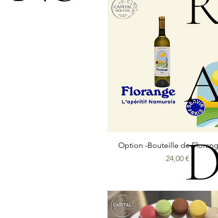
R
Aperçu rapide
Option -Bouteille de Floran
Prix
24,00 €