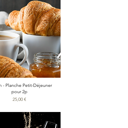
Aperçu rapide
 - Planche Petit-Déjeuner
pour 2p
Prix
25,00 €