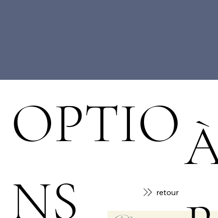
OPTIO
À
NS
retour