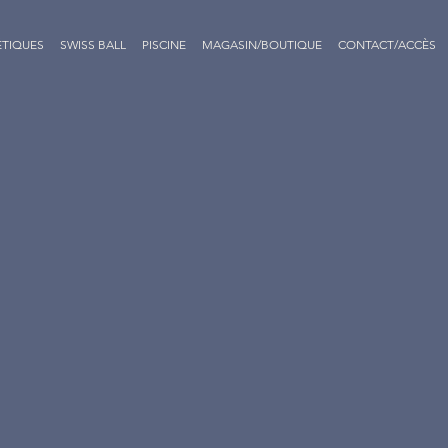
ÉTIQUES
SWISS BALL
PISCINE
MAGASIN/BOUTIQUE
CONTACT/ACCÈS