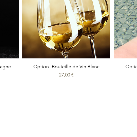
Aperçu rapide
pagne
Option -Bouteille de Vin Blanc
Optio
Prix
27,00 €