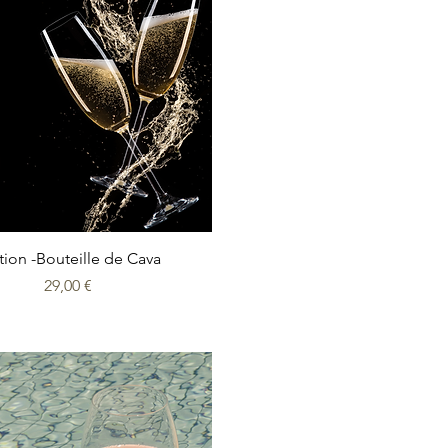
Aperçu rapide
ion -Bouteille de Cava
Prix
29,00 €