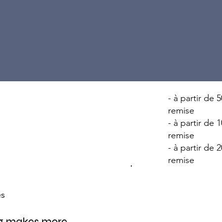
- à partir d
remise
- à partir d
remise
- à partir d
remise
es
ng makes more