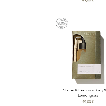
49,00 €
Aperçu rapide
Starter Kit Yellow - Body
Lemongrass
Prix
49,00 €