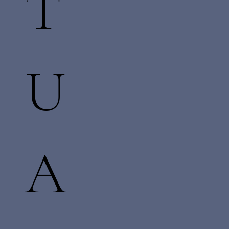
T
U
A