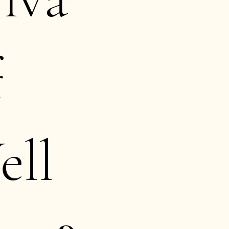
f
ell