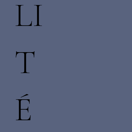
LI
T
É