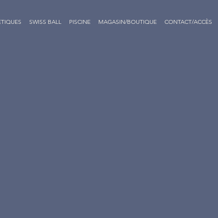
ÉTIQUES
SWISS BALL
PISCINE
MAGASIN/BOUTIQUE
CONTACT/ACCÈS