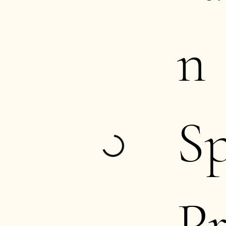
n
S
Pr