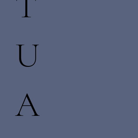
T
U
A