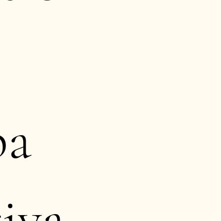
pa
iva