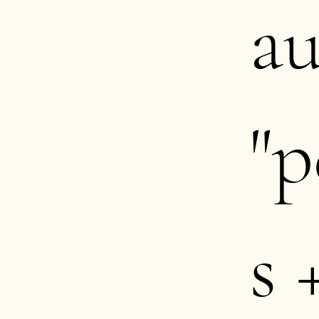
a
"p
s 