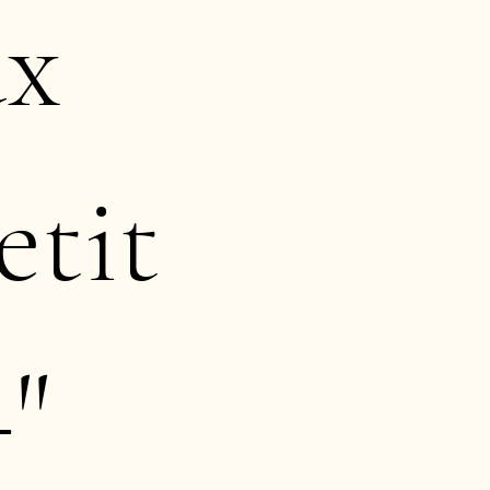
ux
etit
+"