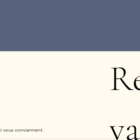
R
va
ui vous conviennent.