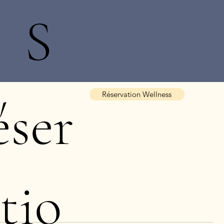
S
Réservation Wellness
éser
tio