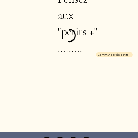
aux
"petits +"
.........
Commander de petits +