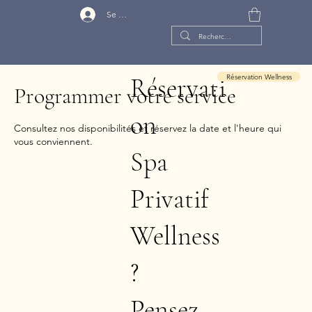
Se connecter
Réservation Wellness
Réservati
Programmer votre service
on
Consultez nos disponibilités et réservez la date et l'heure qui
vous conviennent.
Spa
Privatif
Wellness
?
Pensez