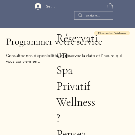
Se connecter
Réservation Wellness
Réservati
Programmer votre service
on
Consultez nos disponibilités et réservez la date et l'heure qui
vous conviennent.
Spa
Privatif
Wellness
?
Pensez