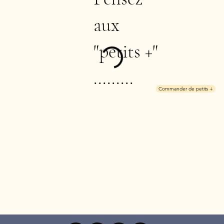
aux
"petits +"
.........
Commander de petits +