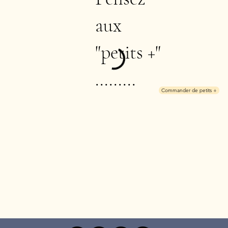
aux
"petits +"
.........
Commander de petits +