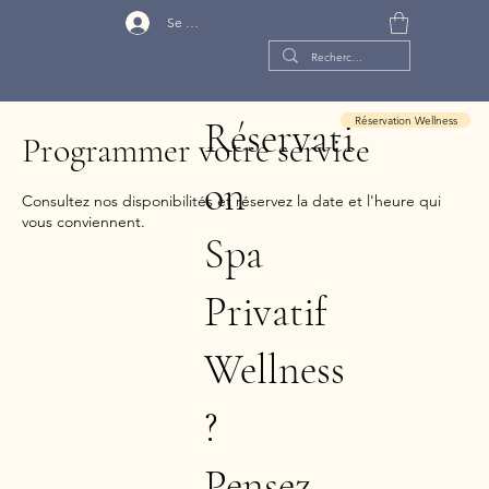
Se connecter
Réservation Wellness
Réservati
Programmer votre service
on
Consultez nos disponibilités et réservez la date et l'heure qui
vous conviennent.
Spa
Privatif
Wellness
?
Pensez