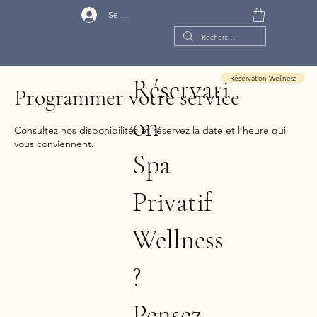
Se connecter
Réservation Wellness
Réservati
Programmer votre service
on
Consultez nos disponibilités et réservez la date et l'heure qui
vous conviennent.
Spa
Privatif
Wellness
?
Pensez