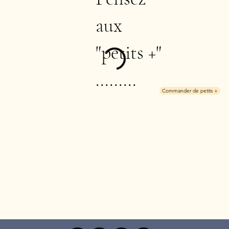
aux
"petits +"
.........
Commander de petits +