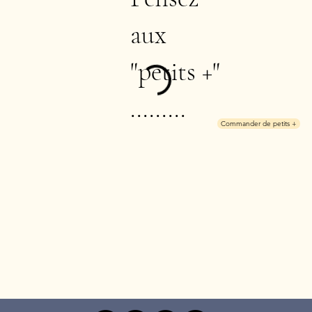
aux
"petits +"
.........
Commander de petits +