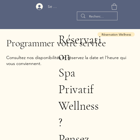
Se connecter
Réservation Wellness
Réservati
Programmer votre service
on
Consultez nos disponibilités et réservez la date et l'heure qui
vous conviennent.
Spa
Privatif
Wellness
?
Pensez