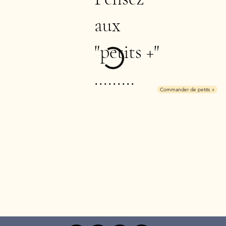
aux
"petits +"
.........
Commander de petits +