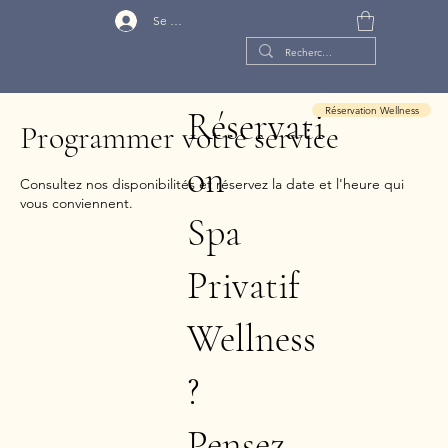
Se connecter
Réservation Wellness
Réservati
Programmer votre service
on
Consultez nos disponibilités et réservez la date et l'heure qui
vous conviennent.
Spa
Privatif
Wellness
?
Pensez