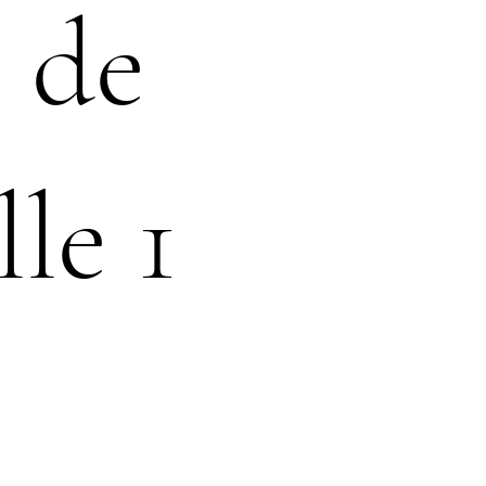
e de
le 1