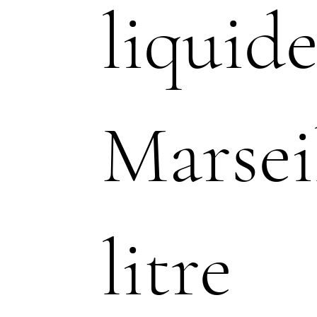
liquid
Marseil
litre