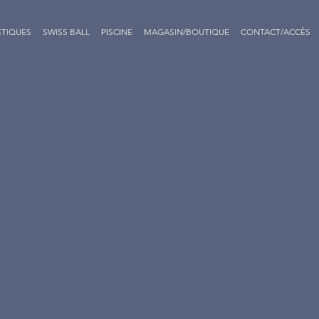
ÉTIQUES
SWISS BALL
PISCINE
MAGASIN/BOUTIQUE
CONTACT/ACCÈS