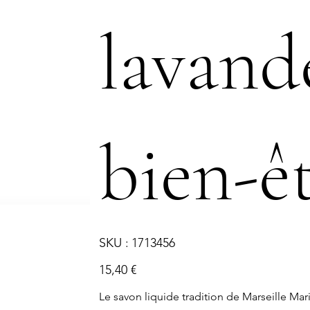
lavand
bien-ê
SKU
SKU :
1713456
1713456
Prix
15,40 €
Le savon liquide tradition de Marseille Mar