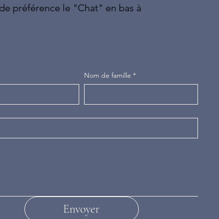
 de préférence le "Chat" en bas à
Nom de famille
*
Envoyer