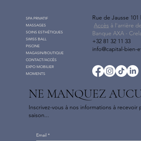
Rue de Jausse 101
SPA PRIVATIF
Accès
à l'arrière d
MASSAGES
SOINS ESTHÉTIQUES
Banque AXA - Crel
SWISS BALL
+32 81 32 11 33
PISCINE
info@capital-bien-e
MAGASIN/BOUTIQUE
CONTACT/ACCÈS
EXPO MOBILIER
MOMENTS
NE MANQUEZ AUCU
Inscrivez-vous à nos informations à recevoir
saison...
Email
*