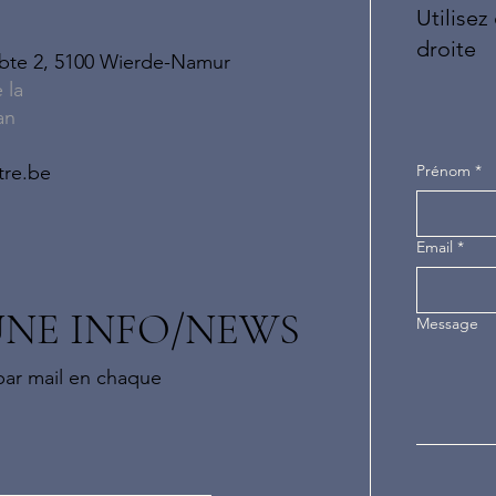
Utilisez
droite
 bte 2, 5100 Wierde-Namur
e la
an
Prénom
*
tre.be
Email
*
NE INFO/NEWS
Message
 par mail en chaque