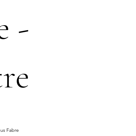
e -
tre
ius Fabre