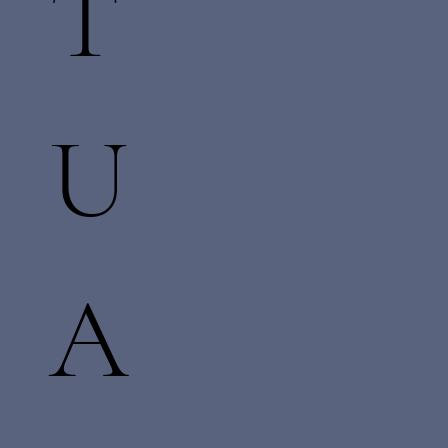
T
U
A