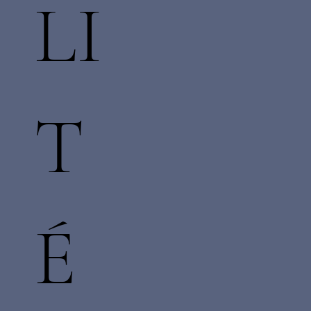
LI
T
É