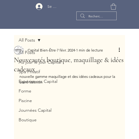
Se connecter
All Posts
Capital Bien-Être
7 févr. 2024
1 min de lecture
All Posts
Nouveautés boutique, maquillage & idées
Au jour le jour Capital
cadeaux
Spa Privatif
nouvelle gamme maquillage et des idées cadeaux pour la 
Expériences Capital
Saint-Valentin
Forme
Piscine
Journées Capital
Boutique